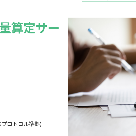
出量算定サー
GHGプロトコル準拠)