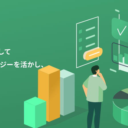
して
ロジーを活かし、
。