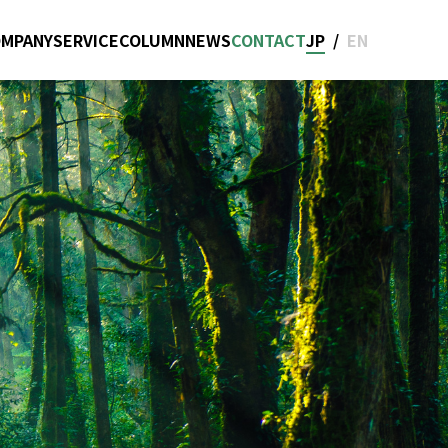
OMPANY
SERVICE
COLUMN
NEWS
CONTACT
JP
/
EN