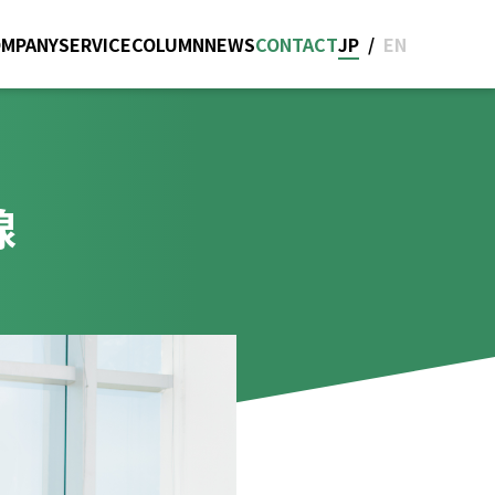
OMPANY
SERVICE
COLUMN
NEWS
CONTACT
JP
/
EN
線