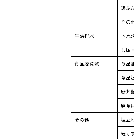
鶏ふん
その他
生活排水
下水汚
し尿・
食品廃棄物
食品加
食品販
厨芥類
廃食用
その他
埋立地
紙くず