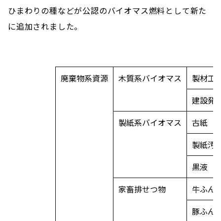
ひまわりの種などが公認のバイオマス燃料として新た
に追加されました。
廃棄物系資源
木質系バイオマス
製材工
建設発
製紙系バイオマス
古紙
製紙汚
黒液
家畜排せつ物
牛ふん
豚ふん