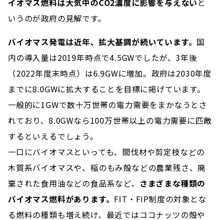
イオマス燃料は大気中のCO2濃度に影響を与えない
と
いうのが政府の見解です。
バイオマス発電は近年、拡大基調が続いています。
国
内の導入量は2019年時点で4.5GWでしたが、3年後
（2022年度末時点）は6.9GWに増加。政府は2030年度
までに8.0GWに拡大することを目標に掲げています。
一般的に1GWで数十万世帯の電力需要をまかなうとさ
れており、8.0GWなら100万世帯以上の電力需要に匹敵
するといえるでしょう。
一口にバイオマスといっても、間伐材や剪定枝などの
木質系バイオマスや、稲のもみ殻などの農業残さ、廃
棄された食用油などの食品系など、
さまざまな種類の
バイオマス燃料があります。
FIT・FIP制度の対象とな
る燃料の種類も増え続け、最近ではココナッツの殻や